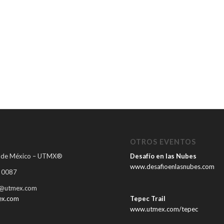
®
OTROS EVENTOS
il de México – UTMX®
Desafío en las Nubes
www.desafioenlasnubes.com
5 0087
a@utmex.com
x.com
Tepec Trail
www.utmex.com/tepec