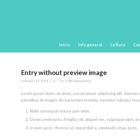
Inicio
Info general
La Ruta
Ca
Entry without preview image
/
/
February 12, 2014
in
by
139803pwpadmin
Lorem ipsum dolor sit amet, consectetuer adipiscing elit. Aenea
penatibus et magnis dis parturient montes, nascetur ridiculus mus.
Nulla consequat massa quis enim.
Donec pede justo, fringilla vel, aliquet nec, vulputate eget, ar
In enim justo, rhoncus ut, imperdiet a, venenatis vitae, justo.