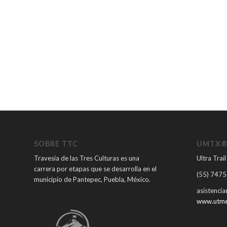
SOBRE TTC
UMTX
Travesía de las Tres Culturas es una
Ultra Tra
carrera por etapas que se desarrolla en el
(55) 747
municipio de Pantepec, Puebla, México.
asistenci
www.utme