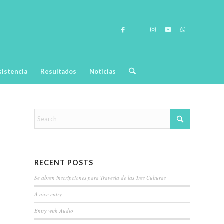
sistencia
Resultados
Noticias
RECENT POSTS
Se abren inscripciones para Travesía de las Tres Culturas
A nice entry
Entry with Audio